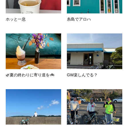
ホッと一息
糸島でアロハ
🌿夏の終わりに寄り道を🚲
GW楽しんでる？