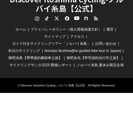
バイ糸島【公式】
Instagram
TikTok
Twitter
Facebook
YouTube
note
RSS
ホーム
プライバシーポリシー（個人情報保護方針）
運営
サイトマップ
アクセス
ガイド付きサイクリングツアー「ノルバイ糸島」
お問い合わせ
本日のサイクリング
Norubai Itoshima[the guided bike tour in Japan]
騎吧糸島【帶導遊的腳踏車之旅】
骑吧糸岛【带导游的自行车之旅】
サイクリングサンタ2025 開催レポート
ノルバイ糸島 夏休み限定企画
©
Discover Itoshima Cycling-ノルバイ糸島【公式】
. All Rights Reserved.