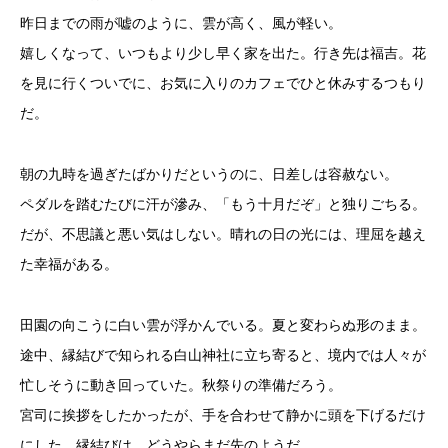
昨日までの雨が嘘のように、雲が高く、風が軽い。
嬉しくなって、いつもより少し早く家を出た。行き先は福吉。花
を見に行くついでに、お気に入りのカフェでひと休みするつもり
だ。
朝の九時を過ぎたばかりだというのに、日差しは容赦ない。
ペダルを踏むたびに汗が滲み、「もう十月だぞ」と独りごちる。
だが、不思議と悪い気はしない。晴れの日の光には、理屈を越え
た幸福がある。
田園の向こうに白い雲が浮かんでいる。夏と変わらぬ形のまま。
途中、縁結びで知られる白山神社に立ち寄ると、境内では人々が
忙しそうに動き回っていた。秋祭りの準備だろう。
宮司に挨拶をしたかったが、手を合わせて静かに頭を下げるだけ
にした。縁結びは、どうやらまだ先のようだ。