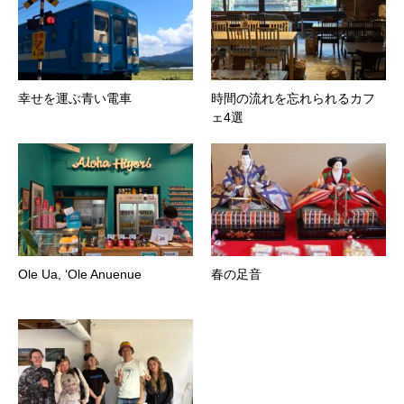
幸せを運ぶ青い電車
時間の流れを忘れられるカフ
ェ4選
Ole Ua, ‘Ole Anuenue
春の足音