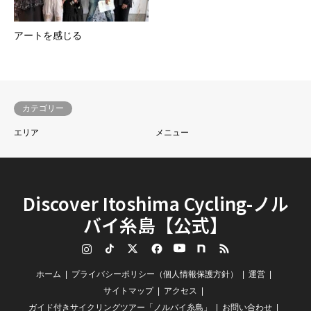
アートを感じる
カテゴリー
エリア
メニュー
Discover Itoshima Cycling-ノル
バイ糸島【公式】
Instagram
TikTok
Twitter
Facebook
YouTube
note
RSS
ホーム
プライバシーポリシー（個人情報保護方針）
運営
サイトマップ
アクセス
ガイド付きサイクリングツアー「ノルバイ糸島」
お問い合わせ