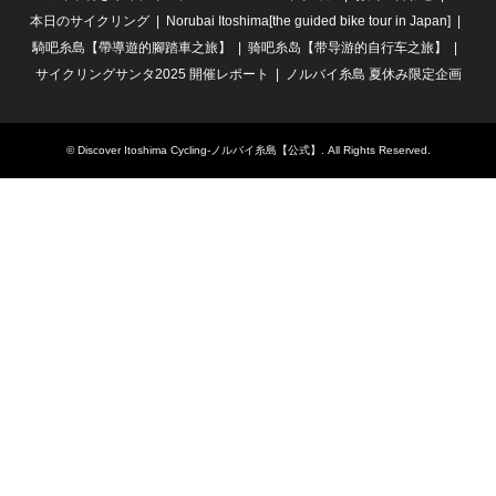
本日のサイクリング
Norubai Itoshima[the guided bike tour in Japan]
騎吧糸島【帶導遊的腳踏車之旅】
骑吧糸岛【带导游的自行车之旅】
サイクリングサンタ2025 開催レポート
ノルバイ糸島 夏休み限定企画
©
Discover Itoshima Cycling-ノルバイ糸島【公式】
. All Rights Reserved.