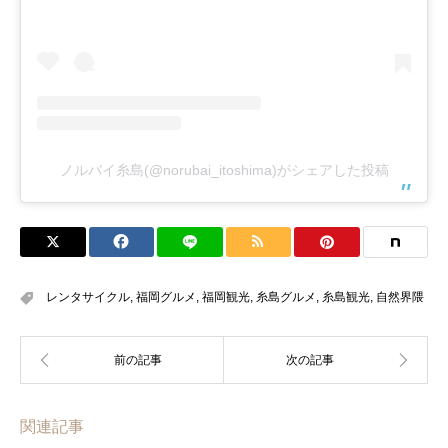
ノルバイ糸島(@norubai_itoshima)がシェアした投稿
レンタサイクル
,
福岡グルメ
,
福岡観光
,
糸島グルメ
,
糸島観光
,
自然界隈
関連記事