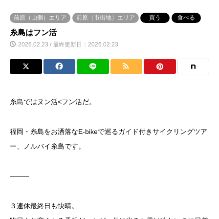
前原（山側）エリア
前原（市街地）エリア
買う
食べる
糸島はフン活
2026.02.23 / 最終更新日：2026.02.23
糸島ではヌン活<フン活だ。
福岡・糸島をお洒落なE-bikeで巡るガイド付きサイクリングツア
ー、ノルバイ糸島です。
⸻
３連休最終日も快晴。