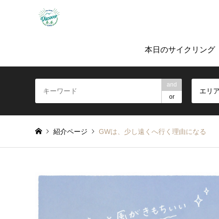
「ノルバイ糸島」ガイド付きサイクリングツ
本日のサイクリング
and
エリ
or
紹介ページ
GWは、少し遠くへ行く理由になる