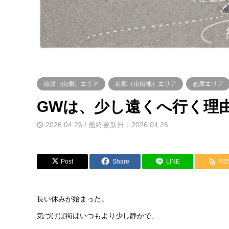
前原（山側）エリア
前原（市街地）エリア
志摩エリア
GWは、少し遠くへ行く理
2026.04.26 / 最終更新日：2026.04.26
Post
Share
LINE
RS
長い休みが始まった。
気づけば街はいつもより少し静かで、