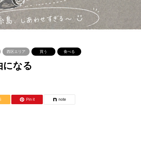
西区エリア
買う
食べる
由になる
S
Pin it
note