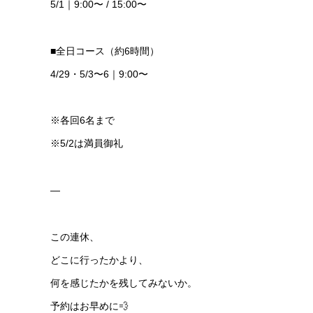
5/1｜9:00〜 / 15:00〜
■全日コース（約6時間）
4/29・5/3〜6｜9:00〜
※各回6名まで
※5/2は満員御礼
—
この連休、
どこに行ったかより、
何を感じたかを残してみないか。
予約はお早めに💨