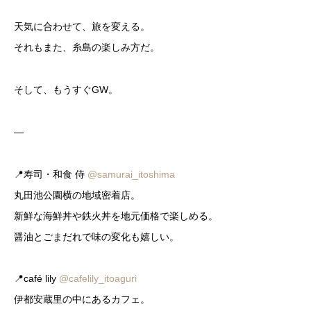
天気に合わせて、旅を変える。
それもまた、糸島の楽しみ方だ。
そして、もうすぐGW。
—
📍寿司・和食 侍
@samurai_itoshima
丸田池公園横の地域密着店。
新鮮な海鮮丼や鉄火丼を地元価格で楽しめる。
醤油とごまだれで味の変化も嬉しい。
📍café lily
@cafelily_itoaguri
伊都安蔵里の中にあるカフェ。