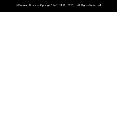
©
Discover Itoshima Cycling-ノルバイ糸島【公式】
. All Rights Reserved.