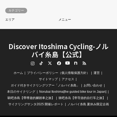
カテゴリー
エリア
メニュー
Discover Itoshima Cycling-ノル
バイ糸島【公式】
Instagram
TikTok
Twitter
Facebook
YouTube
note
RSS
ホーム
プライバシーポリシー（個人情報保護方針）
運営
サイトマップ
アクセス
ガイド付きサイクリングツアー「ノルバイ糸島」
お問い合わせ
本日のサイクリング
Norubai Itoshima[the guided bike tour in Japan]
騎吧糸島【帶導遊的腳踏車之旅】
骑吧糸岛【带导游的自行车之旅】
サイクリングサンタ2025 開催レポート
ノルバイ糸島 夏休み限定企画