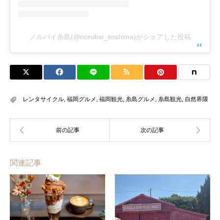
ノルバイ糸島(@norubai_itoshima)がシェアした投稿
レンタサイクル
,
福岡グルメ
,
福岡観光
,
糸島グルメ
,
糸島観光
,
自然界隈
関連記事