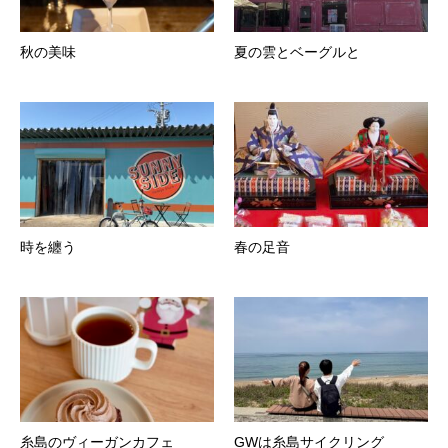
秋の美味
夏の雲とベーグルと
時を纏う
春の足音
糸島のヴィーガンカフェ
GWは糸島サイクリング