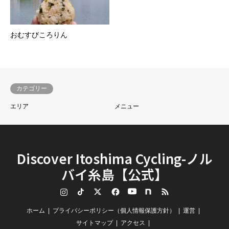
おむすびころりん
カテゴリー
エリア
メニュー
Discover Itoshima Cycling-ノル
バイ糸島【公式】
Instagram
TikTok
Twitter
Facebook
YouTube
note
RSS
ホーム
プライバシーポリシー（個人情報保護方針）
運営
サイトマップ
アクセス