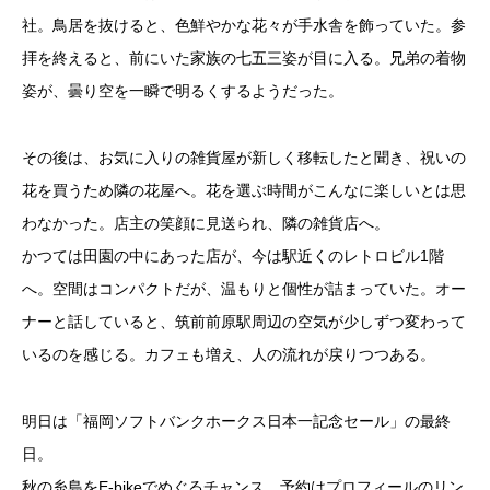
社。鳥居を抜けると、色鮮やかな花々が手水舎を飾っていた。参
拝を終えると、前にいた家族の七五三姿が目に入る。兄弟の着物
姿が、曇り空を一瞬で明るくするようだった。
その後は、お気に入りの雑貨屋が新しく移転したと聞き、祝いの
花を買うため隣の花屋へ。花を選ぶ時間がこんなに楽しいとは思
わなかった。店主の笑顔に見送られ、隣の雑貨店へ。
かつては田園の中にあった店が、今は駅近くのレトロビル1階
へ。空間はコンパクトだが、温もりと個性が詰まっていた。オー
ナーと話していると、筑前前原駅周辺の空気が少しずつ変わって
いるのを感じる。カフェも増え、人の流れが戻りつつある。
明日は「福岡ソフトバンクホークス日本一記念セール」の最終
日。
秋の糸島をE-bikeでめぐるチャンス。予約はプロフィールのリン