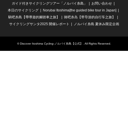
ガイド付きサイクリングツアー「ノルバイ糸島」
お問い合わせ
本日のサイクリング
Norubai Itoshima[the guided bike tour in Japan]
騎吧糸島【帶導遊的腳踏車之旅】
骑吧糸岛【带导游的自行车之旅】
サイクリングサンタ2025 開催レポート
ノルバイ糸島 夏休み限定企画
©
Discover Itoshima Cycling-ノルバイ糸島【公式】
. All Rights Reserved.