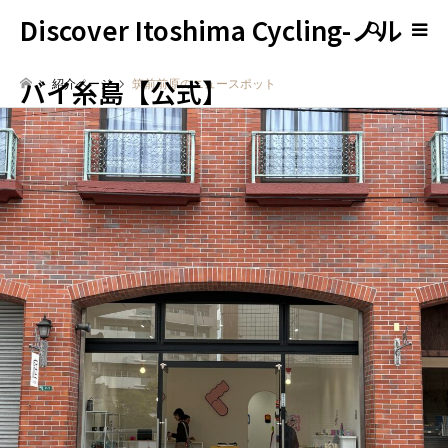
Discover Itoshima Cycling-ノル
検索
バイ糸島【公式】
紹介ページ
筑前前原のニュースポット