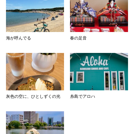
海が呼んでる
春の足音
灰色の空に、ひとしずくの光
糸島でアロハ