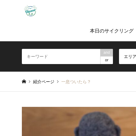
「ノルバイ糸島」ガイド付きサイクリングツ
本日のサイクリング
and
エリ
or
紹介ページ
一息ついたら？