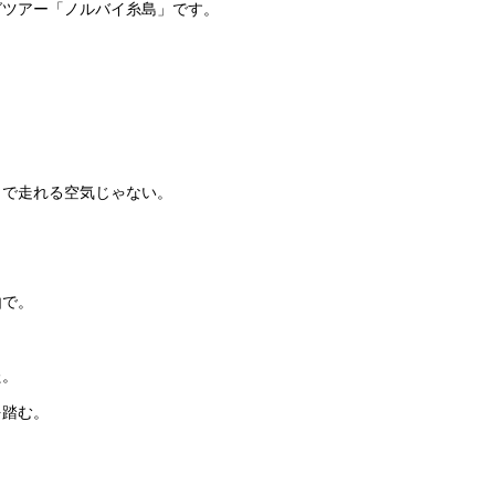
グツアー「ノルバイ糸島」です。
まで走れる空気じゃない。
由で。
た。
を踏む。