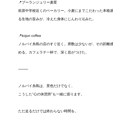
📍ブーランジュリー麦星
前原中学校近くのベーカリー。小麦にまでこだわった本格
る生地の旨みが、冷えた身体にじんわり沁みた。
📍kojun coffee
ノルバイ糸島の店のすぐ近く。席数は少ないが、その距離
める。カフェラテ一杯で、深く息がつけた。
⸻
ノルバイ糸島は、景色だけでなく、
こうした“心の休憩所”も一緒に巡ります。
ただ走るだけでは終わらない時間を。