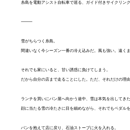
糸島を電動アシスト自転車で巡る、ガイド付きサイクリン
⸻
雪がちらつく糸島。
間違いなく今シーズン一番の冷え込みだ。風も強い。遠く
それでも家にいると、甘い誘惑に負けてしまう。
だから自分の店まで走ることにした。ただ、それだけの理
ランチを買いにパン屋へ向かう途中、雪は本気を出してき
顔に当たる雪の冷たさに目を細めながら、それでもペダル
パンを抱えて店に戻り、石油ストーブに火を入れる。