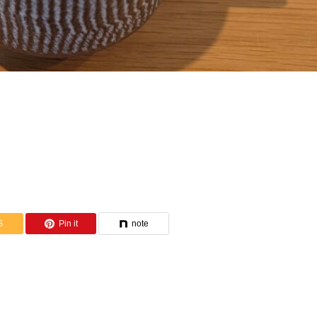
S
Pin it
note