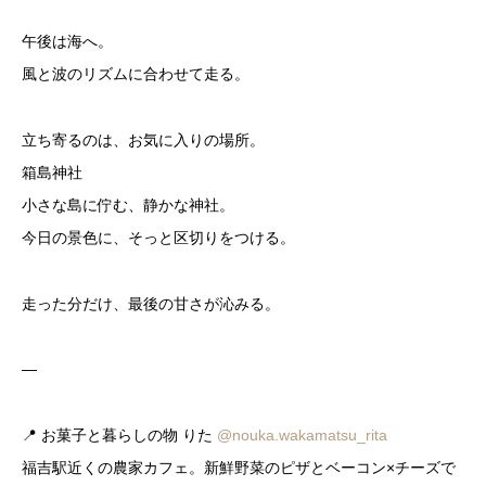
午後は海へ。
風と波のリズムに合わせて走る。
立ち寄るのは、お気に入りの場所。
箱島神社
小さな島に佇む、静かな神社。
今日の景色に、そっと区切りをつける。
走った分だけ、最後の甘さが沁みる。
—
📍 お菓子と暮らしの物 りた
@nouka.wakamatsu_rita
福吉駅近くの農家カフェ。新鮮野菜のピザとベーコン×チーズで