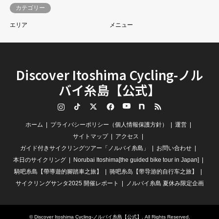
カテゴリー
エリア
メニュー
Discover Itoshima Cycling-ノル
バイ糸島【公式】
Instagram
TikTok
Twitter
Facebook
YouTube
note
RSS
ホーム
プライバシーポリシー（個人情報保護方針）
運営
サイトマップ
アクセス
ガイド付きサイクリングツアー「ノルバイ糸島」
お問い合わせ
本日のサイクリング
Norubai Itoshima[the guided bike tour in Japan]
騎吧糸島【帶導遊的腳踏車之旅】
骑吧糸岛【带导游的自行车之旅】
サイクリングサンタ2025 開催レポート
ノルバイ糸島 夏休み限定企画
©
Discover Itoshima Cycling-ノルバイ糸島【公式】
. All Rights Reserved.