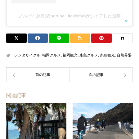
ノルバイ糸島(@norubai_itoshima)がシェアした投稿
レンタサイクル
,
福岡グルメ
,
福岡観光
,
糸島グルメ
,
糸島観光
,
自然界隈
関連記事