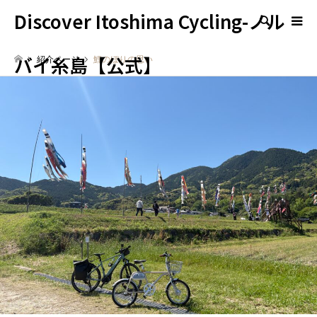
Discover Itoshima Cycling-ノル
検索
バイ糸島【公式】
紹介ページ
鯉のぼりの思い