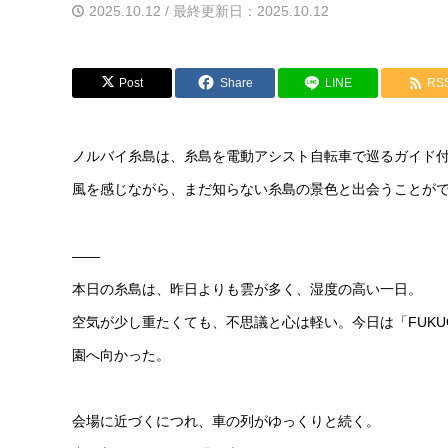
2025.10.12 / 最終更新日：2025.10.12
Post
Share
LINE
RS
ノルバイ糸島は、糸島を電動アシスト自転車で巡るガイド
風を感じながら、まだ知らない糸島の景色と出会うことが
——
本日の糸島は、昨日よりも雲が多く、湿度の高い一日。
空気が少し重たくても、不思議と心は軽い。今日は「FUKUO
園へ向かった。
会場に近づくにつれ、車の列がゆっくりと続く。