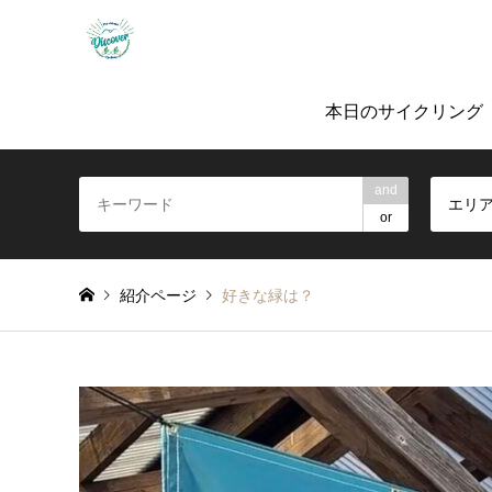
「ノルバイ糸島」ガイド付きサイクリングツ
本日のサイクリング
and
エリ
or
紹介ページ
好きな緑は？