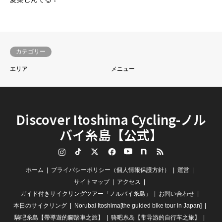
カテゴリー
エリア
メニュー
Discover Itoshima Cycling-ノル
バイ糸島【公式】
Instagram
TikTok
Twitter
Facebook
YouTube
note
RSS
ホーム
プライバシーポリシー（個人情報保護方針）
運営
サイトマップ
アクセス
ガイド付きサイクリングツアー「ノルバイ糸島」
お問い合わせ
本日のサイクリング
Norubai Itoshima[the guided bike tour in Japan]
騎吧糸島【帶導遊的腳踏車之旅】
骑吧糸岛【带导游的自行车之旅】