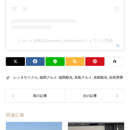
ノルバイ糸島(@norubai_itoshima)がシェアした投稿
レンタサイクル
,
福岡グルメ
,
福岡観光
,
糸島グルメ
,
糸島観光
,
自然界隈
関連記事