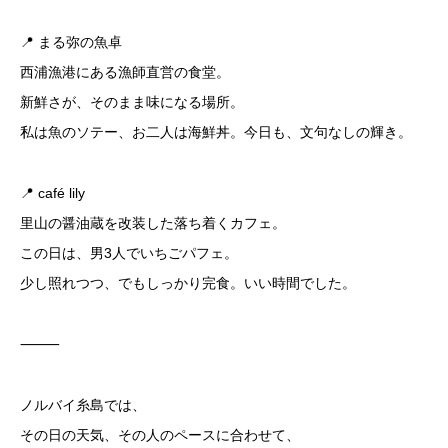
📍 まる弥の魚卓
西浦漁港にある漁師直営の食堂。
新鮮さが、そのまま味になる場所。
私は魚のソテー、お二人は海鮮丼。今日も、文句なしの輝き。
📍 café lily
里山の醤油蔵を改装した落ち着くカフェ。
この日は、男3人でいちごパフェ。
少し照れつつ、でもしっかり完食。いい時間でした。
⸻
ノルバイ糸島では、
その日の天気、その人のペースに合わせて、