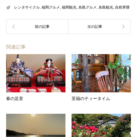
レンタサイクル
,
福岡グルメ
,
福岡観光
,
糸島グルメ
,
糸島観光
,
自然界隈
関連記事
春の足音
至福のティータイム