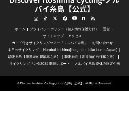
バイ糸島【公式】
Instagram
TikTok
Twitter
Facebook
YouTube
note
RSS
ホーム
プライバシーポリシー（個人情報保護方針）
運営
サイトマップ
アクセス
ガイド付きサイクリングツアー「ノルバイ糸島」
お問い合わせ
本日のサイクリング
Norubai Itoshima[the guided bike tour in Japan]
騎吧糸島【帶導遊的腳踏車之旅】
骑吧糸岛【带导游的自行车之旅】
サイクリングサンタ2025 開催レポート
ノルバイ糸島 夏休み限定企画
©
Discover Itoshima Cycling-ノルバイ糸島【公式】
. All Rights Reserved.