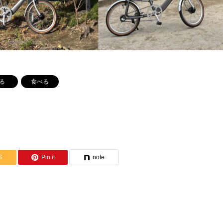
る
食べる
S
Pin it
note