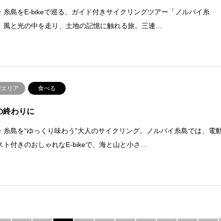
・糸島をE-bikeで巡る、ガイド付きサイクリングツアー「ノルバイ糸
。風と光の中を走り、土地の記憶に触れる旅。三連…
摩エリア
食べる
の終わりに
・糸島を“ゆっくり味わう”大人のサイクリング。ノルバイ糸島では、電
スト付きのおしゃれなE-bikeで、海と山と小さ…