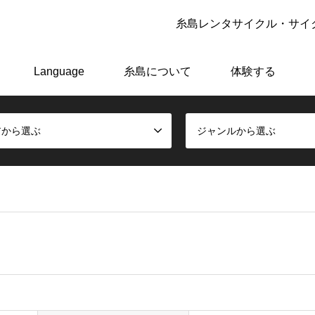
糸島レンタサイクル・サイク
アーで極上の糸島体験をしよう！
Language
糸島について
体験する
アから選ぶ
ジャンルから選ぶ