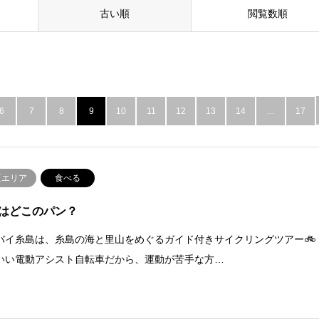
古い順
閲覧数順
6
7
8
9
10
11
12
13
14
…
17
区エリア
食べる
はどこのパン？
バイ糸島は、糸島の海と里山をめぐるガイド付きサイクリングツアー🚲
いい電動アシスト自転車だから、運動が苦手な方…