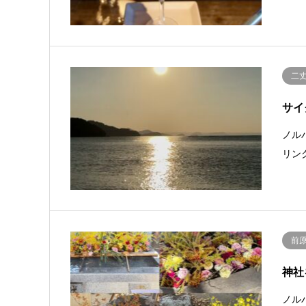
二
サイ
ノル
リン
前
神社
ノル