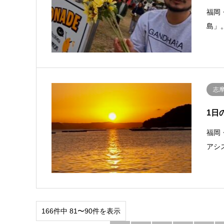
福岡
島」
志
1日
福岡
アシ
166件中 81〜90件を表示