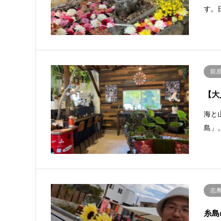
す。
前
【大
海と
島」
志
糸島