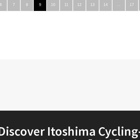
6
7
8
9
10
11
12
13
14
…
17
Discover Itoshima Cycling