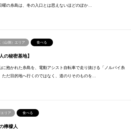
日曜の糸島は、冬の入口とは思えないほどのぽか…
原（山側）エリア
食べる
人の秘密基地】
山に抱かれた糸島を、電動アシスト自転車で走り抜ける「ノルバイ糸
。ただ目的地へ行くのではなく、道のりそのものを…
摩エリア
食べる
の檸檬人