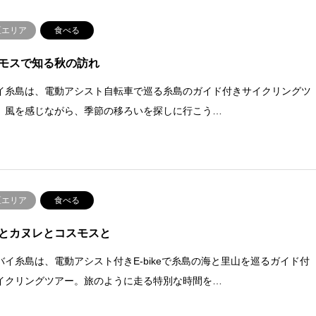
区エリア
食べる
モスで知る秋の訪れ
イ糸島は、電動アシスト自転車で巡る糸島のガイド付きサイクリングツ
。風を感じながら、季節の移ろいを探しに行こう…
区エリア
食べる
とカヌレとコスモスと
バイ糸島は、電動アシスト付きE-bikeで糸島の海と里山を巡るガイド付
イクリングツアー。旅のように走る特別な時間を…