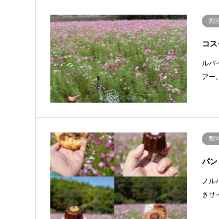
西
コス
ルバ
アー
西
パン
ノル
きサ