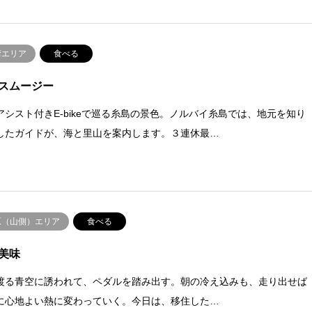
摩エリア
食べる
スムージー
アシスト付きE-bikeで巡る糸島の景色。ノルバイ糸島では、地元を知り
したガイドが、海と里山を案内します。３連休最…
原（山側）エリア
食べる
美味
渡る青空に誘われて、ペダルを踏み出す。朝の冷え込みも、走り出せば
に心地よい熱に変わっていく。今日は、移住した…