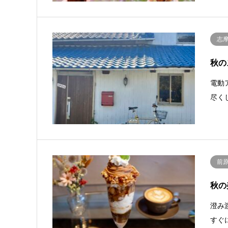
志
秋の
電動
尽く
前
秋の
澄み
すぐ