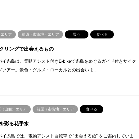
丈エリア
前原（市街地）エリア
買う
食べる
クリングで出会えるもの
バイ糸島は、電動アシスト付きE-bikeで糸島をめぐるガイド付きサイク
グツアー。景色・グルメ・ローカルとの出会いま…
原（山側）エリア
前原（市街地）エリア
食べる
を彩る花手水
バイ糸島では、電動アシスト自転車で “出会える旅” をご案内していま