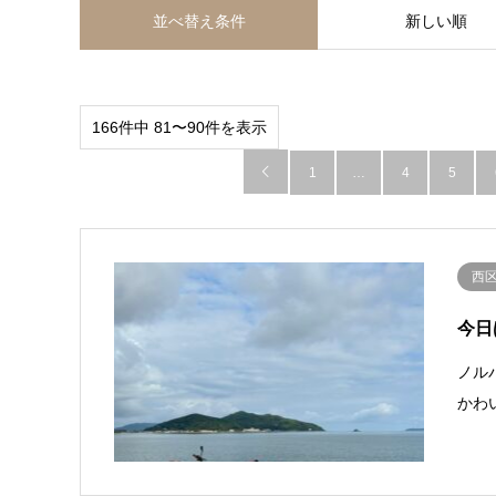
並べ替え条件
新しい順
166件中 81〜90件を表示

1
…
4
5
西
今日
ノル
かわ