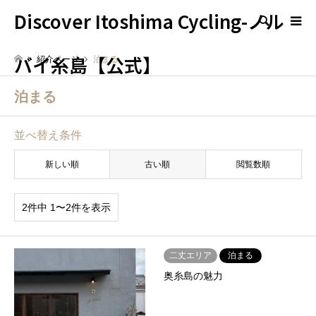
Discover Itoshima Cycling-ノル
検索
バイ糸島【公式】
紹介ページ
泊まる
泊まる
並べ替え条件
新しい順
古い順
閲覧数順
2件中 1〜2件を表示
二丈エリア
泊まる
奥糸島の魅力